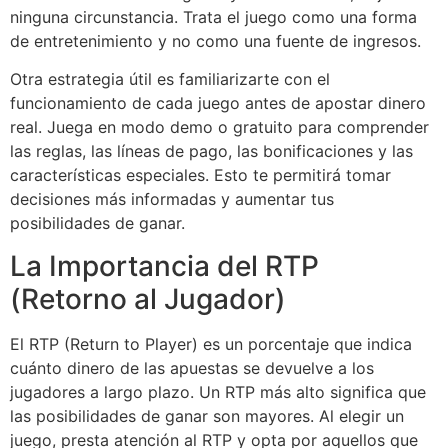
ninguna circunstancia. Trata el juego como una forma
de entretenimiento y no como una fuente de ingresos.
Otra estrategia útil es familiarizarte con el
funcionamiento de cada juego antes de apostar dinero
real. Juega en modo demo o gratuito para comprender
las reglas, las líneas de pago, las bonificaciones y las
características especiales. Esto te permitirá tomar
decisiones más informadas y aumentar tus
posibilidades de ganar.
La Importancia del RTP
(Retorno al Jugador)
El RTP (Return to Player) es un porcentaje que indica
cuánto dinero de las apuestas se devuelve a los
jugadores a largo plazo. Un RTP más alto significa que
las posibilidades de ganar son mayores. Al elegir un
juego, presta atención al RTP y opta por aquellos que