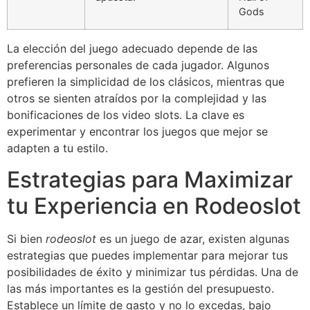
Gods
La elección del juego adecuado depende de las
preferencias personales de cada jugador. Algunos
prefieren la simplicidad de los clásicos, mientras que
otros se sienten atraídos por la complejidad y las
bonificaciones de los video slots. La clave es
experimentar y encontrar los juegos que mejor se
adapten a tu estilo.
Estrategias para Maximizar
tu Experiencia en Rodeoslot
Si bien
rodeoslot
es un juego de azar, existen algunas
estrategias que puedes implementar para mejorar tus
posibilidades de éxito y minimizar tus pérdidas. Una de
las más importantes es la gestión del presupuesto.
Establece un límite de gasto y no lo excedas, bajo