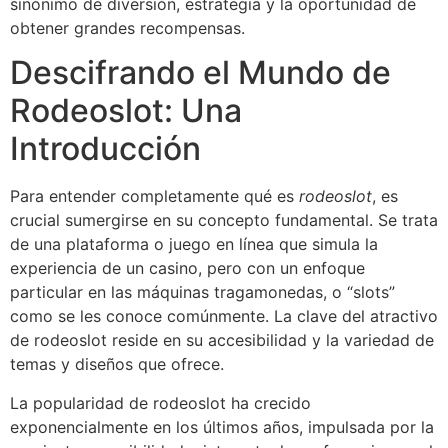
sinónimo de diversión, estrategia y la oportunidad de
obtener grandes recompensas.
Descifrando el Mundo de
Rodeoslot: Una
Introducción
Para entender completamente qué es
rodeoslot
, es
crucial sumergirse en su concepto fundamental. Se trata
de una plataforma o juego en línea que simula la
experiencia de un casino, pero con un enfoque
particular en las máquinas tragamonedas, o “slots”
como se les conoce comúnmente. La clave del atractivo
de rodeoslot reside en su accesibilidad y la variedad de
temas y diseños que ofrece.
La popularidad de rodeoslot ha crecido
exponencialmente en los últimos años, impulsada por la