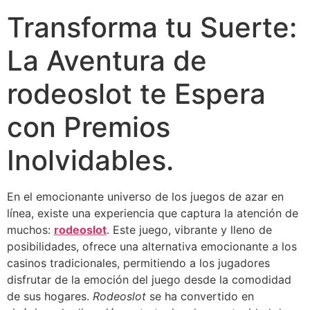
Transforma tu Suerte:
La Aventura de
rodeoslot te Espera
con Premios
Inolvidables.
En el emocionante universo de los juegos de azar en
línea, existe una experiencia que captura la atención de
muchos:
rodeoslot
. Este juego, vibrante y lleno de
posibilidades, ofrece una alternativa emocionante a los
casinos tradicionales, permitiendo a los jugadores
disfrutar de la emoción del juego desde la comodidad
de sus hogares.
Rodeoslot
se ha convertido en