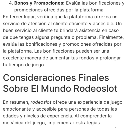
Bonos y Promociones:
Evalúa las bonificaciones y
promociones ofrecidas por la plataforma.
En tercer lugar, verifica que la plataforma ofrezca un
servicio de atención al cliente eficiente y accesible. Un
buen servicio al cliente te brindará asistencia en caso
de que tengas alguna pregunta o problema. Finalmente,
evalúa las bonificaciones y promociones ofrecidas por
la plataforma. Las bonificaciones pueden ser una
excelente manera de aumentar tus fondos y prolongar
tu tiempo de juego.
Consideraciones Finales
Sobre El Mundo Rodeoslot
En resumen,
rodeoslot
ofrece una experiencia de juego
emocionante y accesible para personas de todas las
edades y niveles de experiencia. Al comprender la
mecánica del juego, implementar estrategias