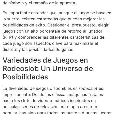
de símbolo y el tamaño de la apuesta.
Es importante entender que, aunque el juego se basa en
la suerte, existen estrategias que pueden mejorar las
posibilidades de éxito. Gestionar el presupuesto, elegir
juegos con un alto porcentaje de retorno al jugador
(RTP) y comprender las diferentes características de
cada juego son aspectos clave para maximizar el
disfrute y las posibilidades de ganar.
Variedades de Juegos en
Rodeoslot: Un Universo de
Posibilidades
La diversidad de juegos disponibles en
rodeoslot
es
impresionante. Desde las clásicas máquinas frutales
hasta los slots de video temáticos inspirados en
películas, series de televisión, mitología o cultura
popular, hay algo para todos los gustos. Algunos juegos