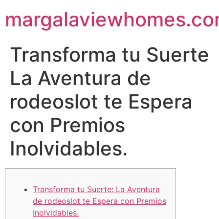
Skip
margalaviewhomes.c
to
content
Transforma tu Suerte
La Aventura de
rodeoslot te Espera
con Premios
Inolvidables.
Transforma tu Suerte: La Aventura
de rodeoslot te Espera con Premios
Inolvidables.