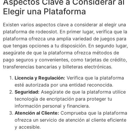
Aspectos Clave a Considerar al
Elegir una Plataforma
Existen varios aspectos clave a considerar al elegir una
plataforma de rodeoslot. En primer lugar, verifica que la
plataforma ofrezca una amplia variedad de juegos para
que tengas opciones a tu disposición. En segundo lugar,
asegúrate de que la plataforma ofrezca métodos de
pago seguros y convenientes, como tarjetas de crédito,
transferencias bancarias y billeteras electrónicas.
Licencia y Regulación:
Verifica que la plataforma
esté autorizada por una entidad reconocida.
Seguridad:
Asegúrate de que la plataforma utilice
tecnología de encriptación para proteger tu
información personal y financiera.
Atención al Cliente:
Comprueba que la plataforma
ofrezca un servicio de atención al cliente eficiente
y accesible.