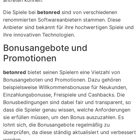
antreten können.
Die Spiele bei
betonred
sind von verschiedenen
renommierten Softwareanbietern stammen. Diese
Anbieter sind bekannt für ihre hochwertigen Spiele und
ihre innovativen Technologien.
Bonusangebote und
Promotionen
betonred
bietet seinen Spielern eine Vielzahl von
Bonusangeboten und Promotionen. Dazu gehören
beispielsweise Willkommensbonusse für Neukunden,
Einzahlungsbonusse, Freispiele und Cashbacks. Die
Bonusbedingungen sind dabei fair und transparent, so
dass die Spieler genau wissen, welche Anforderungen
sie erfüllen müssen, um den Bonus auszuzahlen. Es
lohnt sich, die Bonusangebote regelmäßig zu
überprüfen, da diese ständig aktualisiert und verbessert
werden.