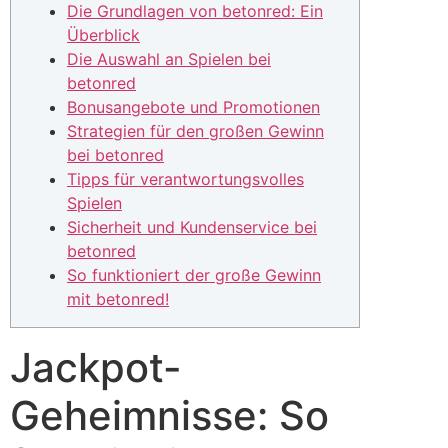
Die Grundlagen von betonred: Ein
Überblick
Die Auswahl an Spielen bei
betonred
Bonusangebote und Promotionen
Strategien für den großen Gewinn
bei betonred
Tipps für verantwortungsvolles
Spielen
Sicherheit und Kundenservice bei
betonred
So funktioniert der große Gewinn
mit betonred!
Jackpot-
Geheimnisse: So