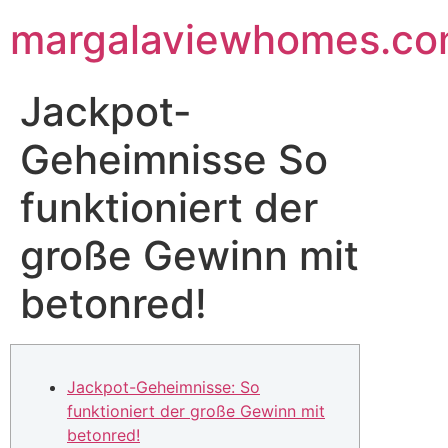
Skip
margalaviewhomes.c
to
content
Jackpot-
Geheimnisse So
funktioniert der
große Gewinn mit
betonred!
Jackpot-Geheimnisse: So
funktioniert der große Gewinn mit
betonred!