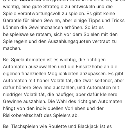
wichtig, eine gute Strategie zu entwickeln und die
Spiele verantwortungsvoll zu spielen. Es gibt keine
Garantie für einen Gewinn, aber einige Tipps und Tricks
können die Gewinnchancen erhöhen. So ist es
beispielsweise ratsam, sich vor dem Spielen mit den
Spielregeln und den Auszahlungsquoten vertraut zu
machen.
Bei Spielautomaten ist es wichtig, die richtigen
Automaten auszuwählen und die Einsatzhöhe an die
eigenen finanziellen Möglichkeiten anzupassen. Es gibt
Automaten mit hoher Volatilität, die zwar seltener, aber
dafür höhere Gewinne auszahlen, und Automaten mit
niedriger Volatilität, die häufiger, aber dafür kleinere
Gewinne auszahlen. Die Wahl des richtigen Automaten
hängt von den individuellen Vorlieben und der
Risikobereitschaft des Spielers ab.
Bei Tischspielen wie Roulette und Blackjack ist es