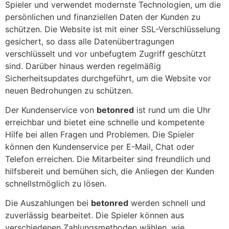
Spieler und verwendet modernste Technologien, um die
persönlichen und finanziellen Daten der Kunden zu
schützen. Die Website ist mit einer SSL-Verschlüsselung
gesichert, so dass alle Datenübertragungen
verschlüsselt und vor unbefugtem Zugriff geschützt
sind. Darüber hinaus werden regelmäßig
Sicherheitsupdates durchgeführt, um die Website vor
neuen Bedrohungen zu schützen.
Der Kundenservice von
betonred
ist rund um die Uhr
erreichbar und bietet eine schnelle und kompetente
Hilfe bei allen Fragen und Problemen. Die Spieler
können den Kundenservice per E-Mail, Chat oder
Telefon erreichen. Die Mitarbeiter sind freundlich und
hilfsbereit und bemühen sich, die Anliegen der Kunden
schnellstmöglich zu lösen.
Die Auszahlungen bei
betonred
werden schnell und
zuverlässig bearbeitet. Die Spieler können aus
verschiedenen Zahlungsmethoden wählen, wie