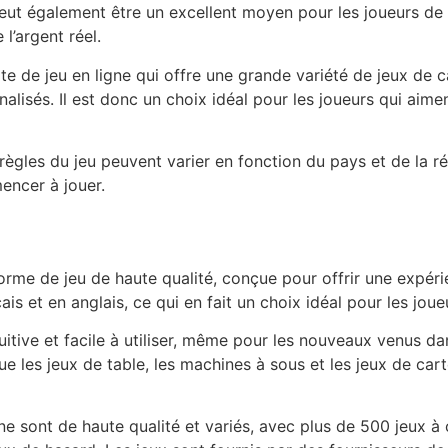
eut également être un excellent moyen pour les joueurs de s
l’argent réel.
ite de jeu en ligne qui offre une grande variété de jeux de 
alisés. Il est donc un choix idéal pour les joueurs qui aime
 règles du jeu peuvent varier en fonction du pays et de la ré
encer à jouer.
rme de jeu de haute qualité, conçue pour offrir une expéri
ais et en anglais, ce qui en fait un choix idéal pour les j
uitive et facile à utiliser, même pour les nouveaux venus d
que les jeux de table, les machines à sous et les jeux de car
e sont de haute qualité et variés, avec plus de 500 jeux à 