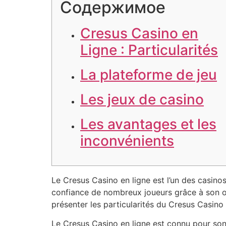
Содержимое
Cresus Casino en
Ligne : Particularités
La plateforme de jeu
Les jeux de casino
Les avantages et les
inconvénients
Le Cresus Casino en ligne est l’un des casinos 
confiance de nombreux joueurs grâce à son offr
présenter les particularités du Cresus Casino 
Le Cresus Casino en ligne est connu pour son 