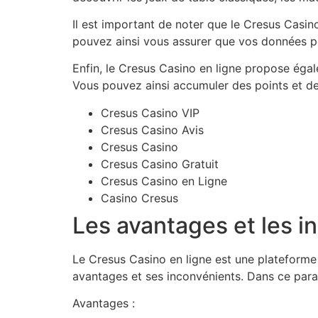
Il est important de noter que le Cresus Casino
pouvez ainsi vous assurer que vos données p
Enfin, le Cresus Casino en ligne propose égal
Vous pouvez ainsi accumuler des points et d
Cresus Casino VIP
Cresus Casino Avis
Cresus Casino
Cresus Casino Gratuit
Cresus Casino en Ligne
Casino Cresus
Les avantages et les i
Le Cresus Casino en ligne est une plateforme 
avantages et ses inconvénients. Dans ce parag
Avantages :