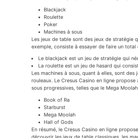
Blackjack
Roulette
Poker
Machines à sous
Les jeux de table sont des jeux de stratégie
exemple, consiste à essayer de faire un total d
Le blackjack est un jeu de stratégie qui 
La roulette est un jeu de hasard qui consiste
Les machines à sous, quant à elles, sont des 
rouleaux. Le Cresus Casino en ligne propose a
sous progressives, telles que le Mega Moolah 
Book of Ra
Starburst
Mega Moolah
Hall of Gods
En résumé, le Cresus Casino en ligne propose 
découvrir les jeux de table classiques, les ma