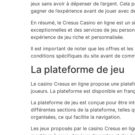
jeux sans avoir à dépenser de l’argent. Cela p
gagner de l’expérience avant de jouer avec de 
En résumé, le Cresus Casino en ligne est un s
exceptionnelles et des services de jeu personn
expérience de jeu riche et personnalisée.
Il est important de noter que les offres et les
conditions spécifiques du site avant de comm
La plateforme de jeu
Le casino Cresus en ligne propose une platefo
joueurs. La plateforme est disponible en franç
La plateforme de jeu est conçue pour être int
différentes sections de la plateforme, telles 
organisées, ce qui facilite la navigation.
Les jeux proposés par le casino Cresus en lign