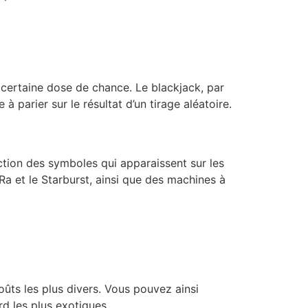
 certaine dose de chance. Le blackjack, par
à parier sur le résultat d’un tirage aléatoire.
ction des symboles qui apparaissent sur les
Ra et le Starburst, ainsi que des machines à
oûts les plus divers. Vous pouvez ainsi
rd les plus exotiques.