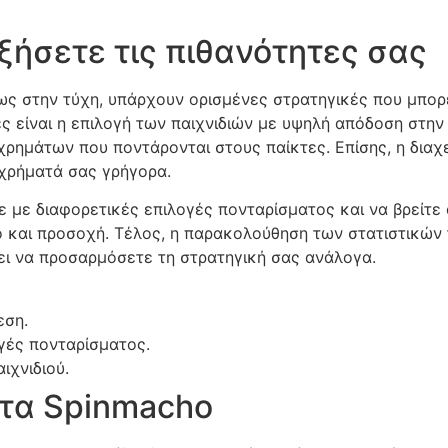
ξήσετε τις πιθανότητες σας
ίως στην τύχη, υπάρχουν ορισμένες στρατηγικές που μπορε
ς είναι η επιλογή των παιχνιδιών με υψηλή απόδοση στην
ημάτων που ποντάρονται στους παίκτες. Επίσης, η διαχε
χρήματά σας γρήγορα.
τε με διαφορετικές επιλογές πονταρίσματος και να βρείτε
 και προσοχή. Τέλος, η παρακολούθηση των στατιστικών τ
σει να προσαρμόσετε τη στρατηγική σας ανάλογα.
εση.
ογές πονταρίσματος.
ιχνιδιού.
στα Spinmacho