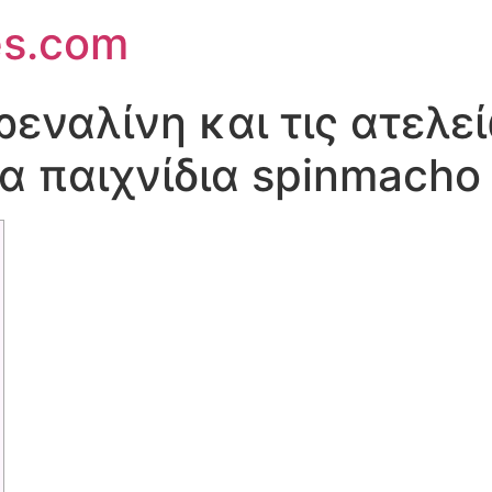
es.com
εναλίνη και τις ατελε
α παιχνίδια spinmacho 