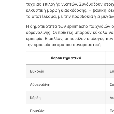
τυχαίας επιλογής νικητών. Συνδυάζουν στοιχ
ελκυστική μορφή διασκέδασης. Η βασική ιδέ
το αποτέλεσμα, με την προσδοκία για μεγάλ
Η δημοτικότητα των spinmacho παιχνιδιών ο
αδρεναλίνης. Οι παίκτες μπορούν εύκολα να
εμπειρία. Επιπλέον, οι ποικίλες επιλογές 
την εμπειρία ακόμα πιο συναρπαστική.
Χαρακτηριστικό
Ευκολία
Εύ
Αδρεναλίνη
Συ
Κέρδη
Δυ
Ποικιλία
Πο