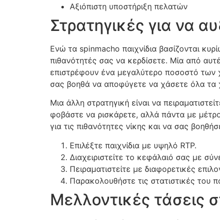
Αξιόπιστη υποστήριξη πελατών
Στρατηγικές για να αυ
Ενώ τα spinmacho παιχνίδια βασίζονται κυρ
πιθανότητές σας να κερδίσετε. Μία από αυτέ
επιστρέφουν ένα μεγαλύτερο ποσοστό των χρ
σας βοηθά να αποφύγετε να χάσετε όλα τα 
Μια άλλη στρατηγική είναι να πειραματιστεί
φοβάστε να ρισκάρετε, αλλά πάντα με μέτρο
για τις πιθανότητες νίκης και να σας βοηθή
Επιλέξτε παιχνίδια με υψηλό RTP.
Διαχειριστείτε το κεφάλαιό σας με σύν
Πειραματιστείτε με διαφορετικές επιλ
Παρακολουθήστε τις στατιστικές του πα
Μελλοντικές τάσεις 