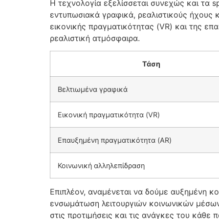
Η τεχνολογία εξελίσσεται συνεχώς και τα s
εντυπωσιακά γραφικά, ρεαλιστικούς ήχους κ
εικονικής πραγματικότητας (VR) και της επ
ρεαλιστική ατμόσφαιρα.
Τάση
Βελτιωμένα γραφικά
Εικονική πραγματικότητα (VR)
Επαυξημένη πραγματικότητα (AR)
Κοινωνική αλληλεπίδραση
Επιπλέον, αναμένεται να δούμε αυξημένη κοι
ενσωμάτωση λειτουργιών κοινωνικών μέσων.
στις προτιμήσεις και τις ανάγκες του κάθε 