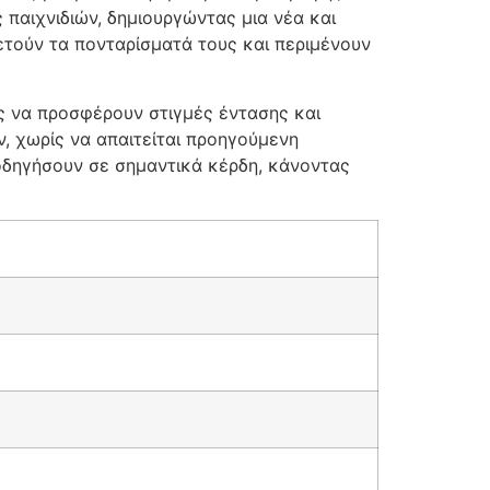
 παιχνιδιών, δημιουργώντας μια νέα και
ετούν τα πονταρίσματά τους και περιμένουν
υς να προσφέρουν στιγμές έντασης και
, χωρίς να απαιτείται προηγούμενη
 οδηγήσουν σε σημαντικά κέρδη, κάνοντας