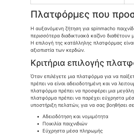
Πλατφόρμες που προ
Η αυξανόμενη ζήτηση για spinmacho παιχνίδ
περισσότερα διαδικτυακά καζίνο διαθέτουν 
Η επιλογή της κατάλληλης πλατφόρμας είναι
αξιοπιστία των κερδών.
Κριτήρια επιλογής πλατ
Όταν επιλέγετε μια πλατφόρμα για να παίξε
πρέπει να είναι αδειοδοτημένη και να λειτο
πλατφόρμα πρέπει να προσφέρει μια μεγάλη π
πλατφόρμα πρέπει να παρέχει εύχρηστα μέσ
υποστήριξη πελατών, για να σας βοηθήσει σ
Αδειοδότηση και νομιμότητα
Ποικιλία παιχνιδιών
Εύχρηστα μέσα πληρωμής