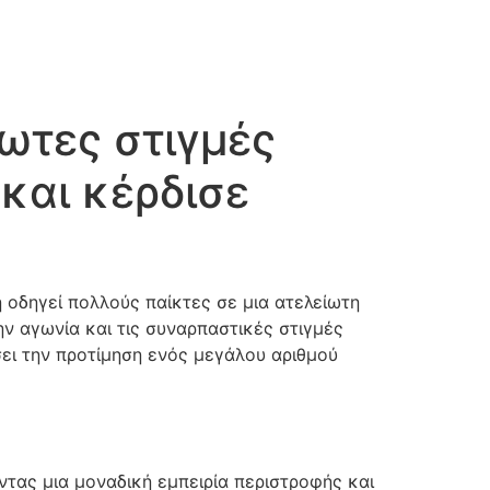
ίωτες στιγμές
και κέρδισε
 οδηγεί πολλούς παίκτες σε μια ατελείωτη
ην αγωνία και τις συναρπαστικές στιγμές
σει την προτίμηση ενός μεγάλου αριθμού
ντας μια μοναδική εμπειρία περιστροφής και