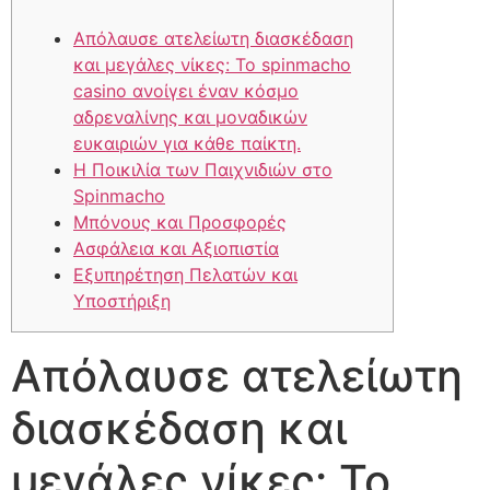
Απόλαυσε ατελείωτη διασκέδαση
και μεγάλες νίκες: Το spinmacho
casino ανοίγει έναν κόσμο
αδρεναλίνης και μοναδικών
ευκαιριών για κάθε παίκτη.
Η Ποικιλία των Παιχνιδιών στο
Spinmacho
Μπόνους και Προσφορές
Ασφάλεια και Αξιοπιστία
Εξυπηρέτηση Πελατών και
Υποστήριξη
Απόλαυσε ατελείωτη
διασκέδαση και
μεγάλες νίκες: Το