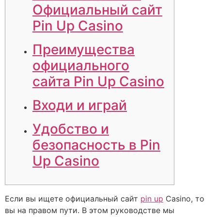
Официальный сайт
Pin Up Casino
Преимущества
официального
сайта Pin Up Casino
Входи и играй
Удобство и
безопасность в Pin
Up Casino
Если вы ищете официальный сайт
pin up
Casino, то
вы на правом пути. В этом руководстве мы