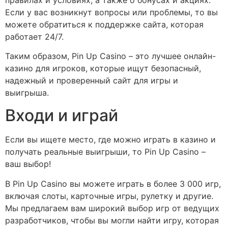
Если у вас возникнут вопросы или проблемы, то вы
можете обратиться к поддержке сайта, которая
работает 24/7.
Таким образом, Pin Up Casino – это лучшее онлайн-
казино для игроков, которые ищут безопасный,
надежный и проверенный сайт для игры и
выигрыша.
Входи и играй
Если вы ищете место, где можно играть в казино и
получать реальные выигрыши, то Pin Up Casino –
ваш выбор!
В Pin Up Casino вы можете играть в более 3 000 игр,
включая слоты, карточные игры, рулетку и другие.
Мы предлагаем вам широкий выбор игр от ведущих
разработчиков, чтобы вы могли найти игру, которая